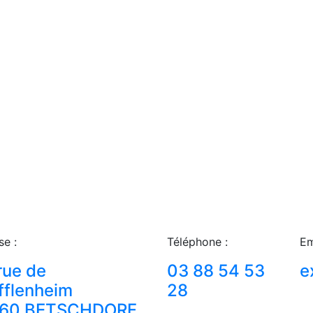
se :
Téléphone :
Em
rue de
03 88 54 53
e
fflenheim
28
60 BETSCHDORF