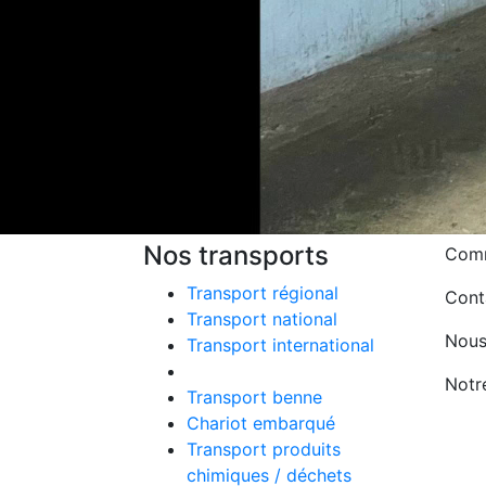
Nos transports
Comm
Transport régional
Conta
Transport national
Nous
Transport international
Transport plateau
Notre
Transport benne
Chariot embarqué
Transport produits
chimiques / déchets