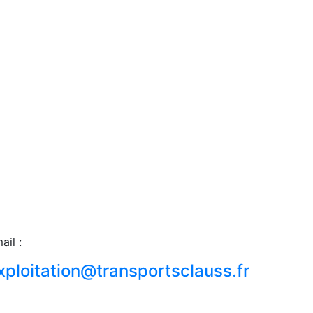
ail :
xploitation@transportsclauss.fr