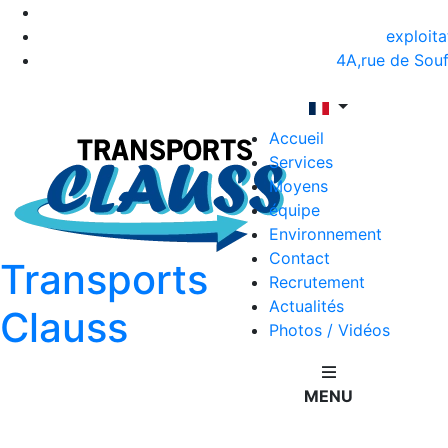
exploita
4A,rue de So
Accueil
Services
Moyens
équipe
Environnement
Contact
Transports
Recrutement
Actualités
Clauss
Photos / Vidéos
MENU