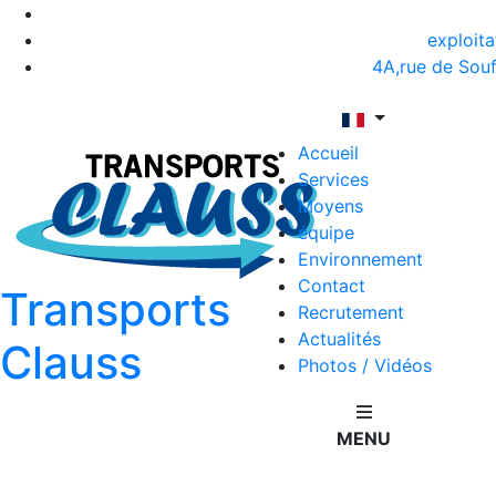
exploita
4A,rue de So
Accueil
Services
Moyens
équipe
Environnement
Contact
Transports
Recrutement
Actualités
Clauss
Photos / Vidéos
MENU