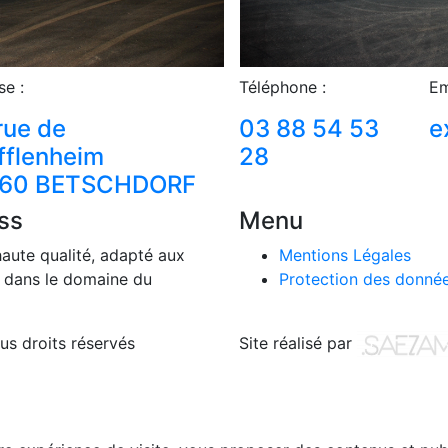
se :
Téléphone :
Em
rue de
03 88 54 53
e
fflenheim
28
60 BETSCHDORF
ss
Menu
haute qualité, adapté aux
Mentions Légales
re dans le domaine du
Protection des donnée
us droits réservés
Site réalisé par