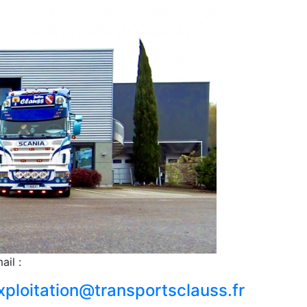
ail :
xploitation@transportsclauss.fr