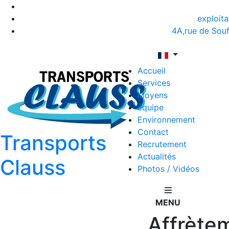
exploita
4A,rue de So
Accueil
Services
Moyens
équipe
Environnement
Contact
Transports
Recrutement
Actualités
Clauss
Photos / Vidéos
MENU
Affrètem