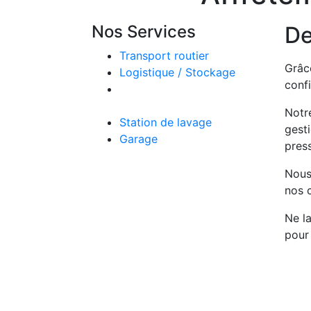
Nos Services
De
Transport routier
Grâce
Logistique / Stockage
confi
Affrètement / Gestion de
vos transports
Notre
Station de lavage
gesti
Garage
press
Nous 
nos c
Ne la
pour 