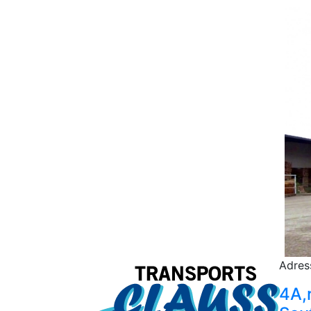
Adres
4A,