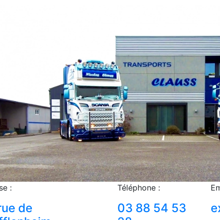
se :
Téléphone :
Em
rue de
03 88 54 53
e